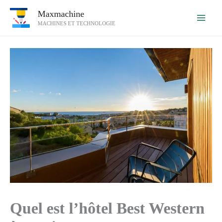
Aller
Maxmachine
au
MACHINES ET TECHNOLOGIE
contenu
Quel est l’hôtel Best Western