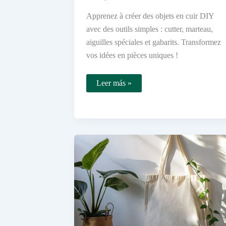
Apprenez à créer des objets en cuir DIY
avec des outils simples : cutter, marteau,
aiguilles spéciales et gabarits. Transformez
vos idées en pièces uniques !
Comment
Leer más »
réaliser
des
objets
en
cuir
facilement
soi-
même