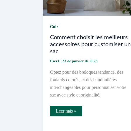
Cuir
Comment choisir les meilleurs
accessoires pour customiser un
sac
User1
|
23 de janvier de 2025
Optez pour des breloques tendance, des
foulards colorés, et des bandoulières
interchangeables pour personnaliser votre
sac avec style et originalité.
Comment
Leer más »
choisir
les
meilleurs
accessoires