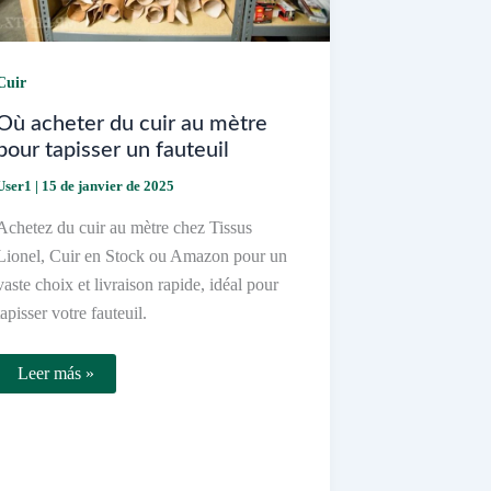
Cuir
Où acheter du cuir au mètre
pour tapisser un fauteuil
User1
|
15 de janvier de 2025
Achetez du cuir au mètre chez Tissus
Lionel, Cuir en Stock ou Amazon pour un
vaste choix et livraison rapide, idéal pour
tapisser votre fauteuil.
Où
Leer más »
acheter
du
cuir
au
mètre
pour