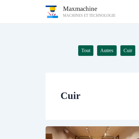
Aller
Maxmachine
au
MACHINES ET TECHNOLOGIE
contenu
Tout
Autres
Cuir
Cuir