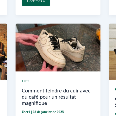
Où
Leer más »
trouver
Cuir
Center
à
Portet-
sur-
Garonne
Cuir
Comment teindre du cuir avec
du café pour un résultat
n
magnifique
User1
|
28 de janvier de 2025