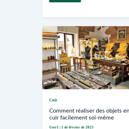
trouver
du
simili
cuir
autocollant
chez
Mondial
Tissus
Cuir
Comment réaliser des objets e
cuir facilement soi-même
User1
|
1 de février de 2025