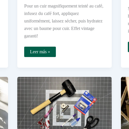
Pour un cuir magnifiquement teinté au café,
infusez du café fort, appliquez
uniformément, laissez sécher, puis hydratez
avec un baume pour cuir. Effet vintage
garanti!
Comment
Leer más »
teindre
du
cuir
avec
du
café
pour
un
résultat
magnifique