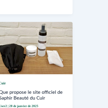
kit
sac
en
cuir
DIY
facilement
chez
soi
Cuir
Que propose le site officiel de
Saphir Beauté du Cuir
User2
|
28 de janvier de 2025