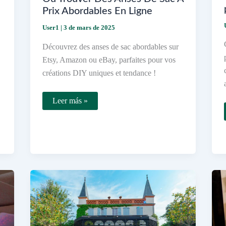
Prix Abordables En Ligne
User1
|
3 de mars de 2025
Découvrez des anses de sac abordables sur
Etsy, Amazon ou eBay, parfaites pour vos
créations DIY uniques et tendance !
Où
Leer más »
Trouver
Des
Anses
De
Sac
À
Prix
Abordables
En
Ligne