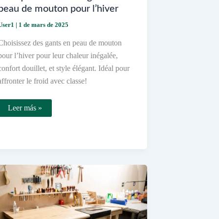
peau de mouton pour l’hiver
User1
|
1 de mars de 2025
Choisissez des gants en peau de mouton
pour l’hiver pour leur chaleur inégalée,
confort douillet, et style élégant. Idéal pour
affronter le froid avec classe!
Pourquoi
Leer más »
choisir
des
gants
en
peau
de
mouton
pour
l’hiver