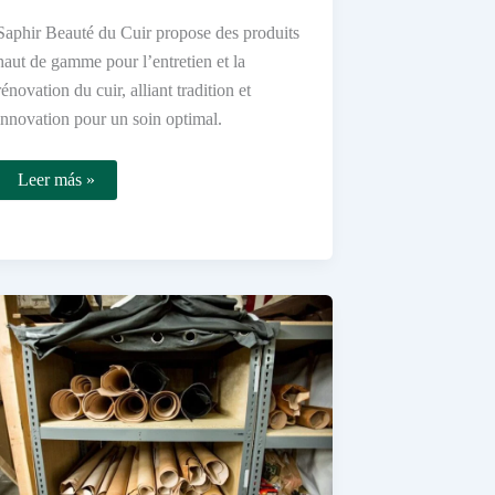
Saphir Beauté du Cuir propose des produits
haut de gamme pour l’entretien et la
rénovation du cuir, alliant tradition et
innovation pour un soin optimal.
Que
Leer más »
propose
le
site
officiel
de
Saphir
Beauté
du
Cuir