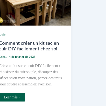
Cuir
Comment créer un kit sac en
cuir DIY facilement chez soi
User1
|
4 de février de 2025
Créez un kit sac en cuir DIY facilement :
choisissez du cuir souple, découpez des
pièces selon votre patron, percez des trous
pour coudre et assemblez avec soin.
Comment
Leer más »
créer
un