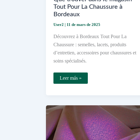
Tout Pour La Chaussure à
Bordeaux
User2
|
11 de mars de 2025
Découvrez à Bordeaux Tout Pour La
Chaussure : semelles, lacets, produits
d’entretien, accessoires pour chaussures et
soins spécialisés.
Que
Leer más »
trouver
dans
le
magasin
Tout
Pour
La
Chaussure
à
Bordeaux