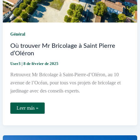
Général
Où trouver Mr Bricolage à Saint Pierre
d’Oléron
User3
|
8 de février de 2025
Retrouvez Mr Bricolage à Saint-Pierre-d’Oléron, au 10
avenue de l’Océan, pour tous vos projets de bricolage et
jardinage avec des conseils experts.
Où
Leer más »
trouver
Mr
Bricolage
à
Saint
Pierre