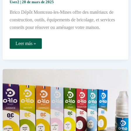
User2
|
28 de mars de 2025
Brico Dépôt Montceau-les-Mines offre des matériaux de
construction, outils, équipements de bricolage, et services
conseils pour rénover ou aménager votre maison.
Quels
Leer más »
produits
et
services
propose
Brico
Dépôt
Montceau-
les-
Mines