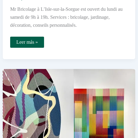
Mr Bricolage à L’Isle-sur-la-Sorgue est ouvert du lundi au
samedi de 9h à 19h. Services : bricolage, jardinage,
décoration, conseils personnalisés.
Quels
Leer más »
sont
les
horaires
et
les
services
de
Mr
Bricolage
à
L’Isle-
sur-
la-
Sorgue