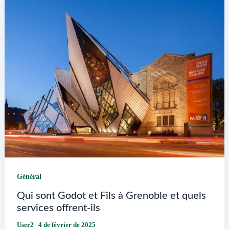
d’Oléron
Général
Qui sont Godot et Fils à Grenoble et quels
services offrent-ils
User2
|
4 de février de 2025