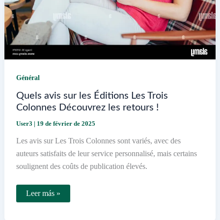
Général
Quels avis sur les Éditions Les Trois
Colonnes Découvrez les retours !
User3
|
19 de février de 2025
Les avis sur Les Trois Colonnes sont variés, avec des
auteurs satisfaits de leur service personnalisé, mais certains
soulignent des coûts de publication élevés.
Quels
Leer más »
avis
sur
les