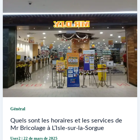
à
Magny-
en-
Vexin
Général
Quels sont les horaires et les services de
Mr Bricolage à L’Isle-sur-la-Sorgue
User2
|
22 de mars de 2025