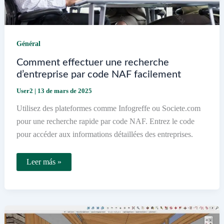
Général
Comment effectuer une recherche
d’entreprise par code NAF facilement
User2
|
13 de mars de 2025
Utilisez des plateformes comme Infogreffe ou Societe.com
pour une recherche rapide par code NAF. Entrez le code
pour accéder aux informations détaillées des entreprises.
Comment
Leer más »
effectuer
une
recherche
d’entreprise
par
code
NAF