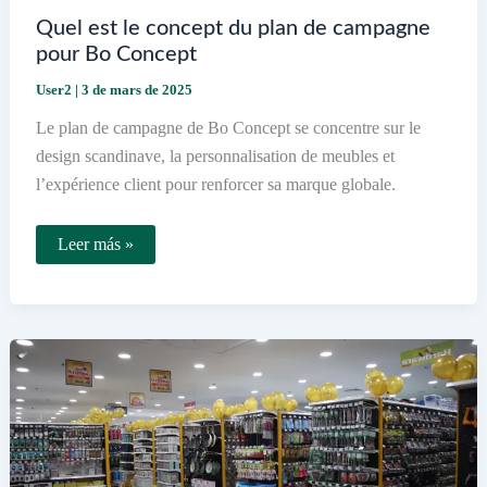
Quel est le concept du plan de campagne
pour Bo Concept
User2
|
3 de mars de 2025
Le plan de campagne de Bo Concept se concentre sur le
design scandinave, la personnalisation de meubles et
l’expérience client pour renforcer sa marque globale.
Quel
Leer más »
est
le
concept
du
plan
de
campagne
pour
Bo
Concept