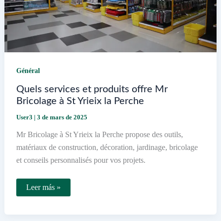
Général
Quels services et produits offre Mr
Bricolage à St Yrieix la Perche
User3
|
3 de mars de 2025
Mr Bricolage à St Yrieix la Perche propose des outils,
matériaux de construction, décoration, jardinage, bricolage
et conseils personnalisés pour vos projets.
Quels
Leer más »
services
et
produits
offre