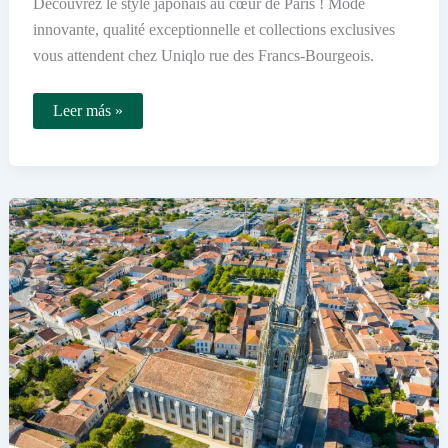
Découvrez le style japonais au cœur de Paris ! Mode
innovante, qualité exceptionnelle et collections exclusives
vous attendent chez Uniqlo rue des Francs-Bourgeois.
Pourquoi
Leer más »
visiter
le
magasin
Uniqlo
de
la
rue
des
Francs-
Bourgeois
à
Paris