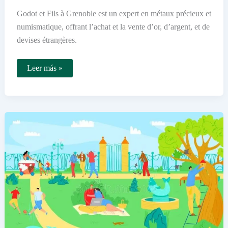
Godot et Fils à Grenoble est un expert en métaux précieux et
numismatique, offrant l’achat et la vente d’or, d’argent, et de
devises étrangères.
Qui
Leer más »
sont
Godot
et
Fils
à
Grenoble
et
quels
services
offrent-
ils