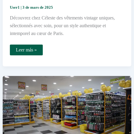
User1
|
3 de mars de 2025
Découvrez chez Céleste des vêtements vintage uniques,
sélectionnés avec soin, pour un style authentique et
intemporel au cœur de Paris.
Que
Leer más »
trouver
chez
Celeste
rue
de
Cotte
à
Paris