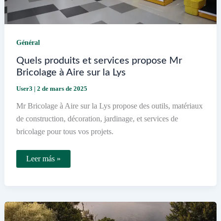
Général
Quels produits et services propose Mr
Bricolage à Aire sur la Lys
User3
|
2 de mars de 2025
Mr Bricolage à Aire sur la Lys propose des outils, matériaux
de construction, décoration, jardinage, et services de
bricolage pour tous vos projets.
Quels
Leer más »
produits
et
services
propose
Mr
Bricolage
à