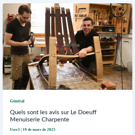
des
Beaux-
Arts
de
Reims
et
ses
offres
Général
Quels sont les avis sur Le Doeuff
Menuiserie Charpente
User3
|
19 de mars de 2025