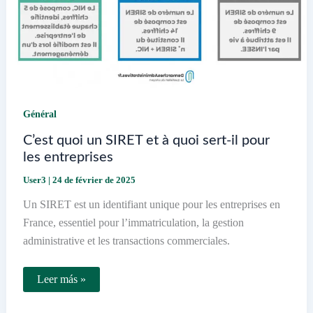
Général
C’est quoi un SIRET et à quoi sert-il pour
les entreprises
User3
|
24 de février de 2025
Un SIRET est un identifiant unique pour les entreprises en
France, essentiel pour l’immatriculation, la gestion
administrative et les transactions commerciales.
C’est
Leer más »
quoi
un
SIRET