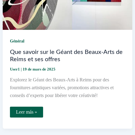
Général
Que savoir sur le Géant des Beaux-Arts de
Reims et ses offres
User1
|
19 de mars de 2025
Explorez le Géant des Beaux-Arts à Reims pour des
fournitures artistiques variées, promotions attractives et
conseils d’experts pour libérer votre créativité!
Que
Leer más »
savoir
sur
le
Géant