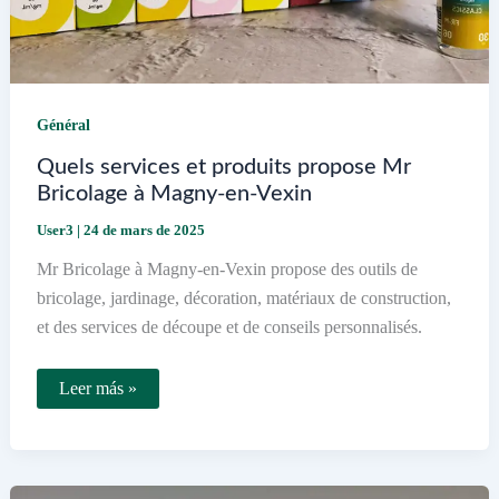
Général
Quels services et produits propose Mr
Bricolage à Magny-en-Vexin
User3
|
24 de mars de 2025
Mr Bricolage à Magny-en-Vexin propose des outils de
bricolage, jardinage, décoration, matériaux de construction,
et des services de découpe et de conseils personnalisés.
Quels
Leer más »
services
et
produits
propose
Mr
Bricolage