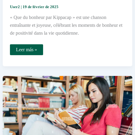
User2
|
19 de février de 2025
« Que du bonheur par Kippacap » est une chanson
entraînante et joyeuse, célébrant les moments de bonheur et
de positivité dans la vie quotidienne.
Que
Leer más »
du
bonheur
par
Kippacap
:
Qu’est-
ce
que
c’est
exactement