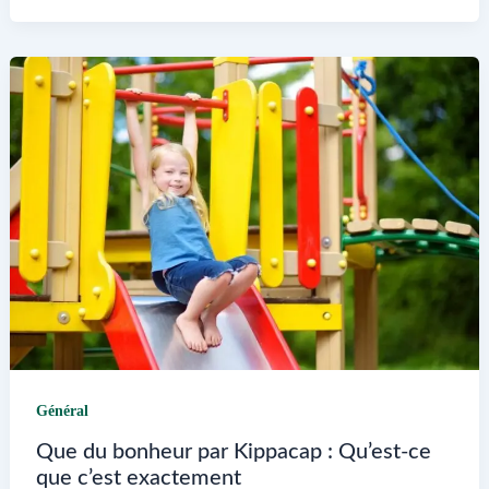
Mino
du
Sud
pour
ses
produits
et
matériaux
Général
Que du bonheur par Kippacap : Qu’est-ce
que c’est exactement