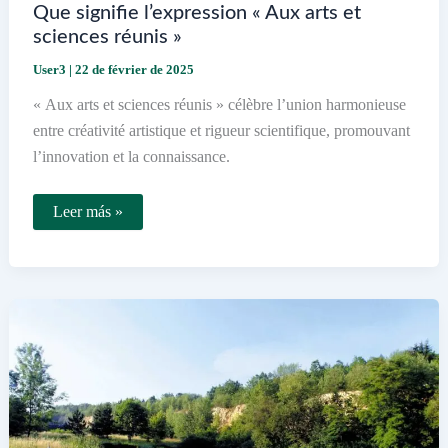
Que signifie l’expression « Aux arts et
sciences réunis »
User3
|
22 de février de 2025
« Aux arts et sciences réunis » célèbre l’union harmonieuse
entre créativité artistique et rigueur scientifique, promouvant
l’innovation et la connaissance.
Que
Leer más »
signifie
l’expression
« Aux
arts
et
sciences
réunis »