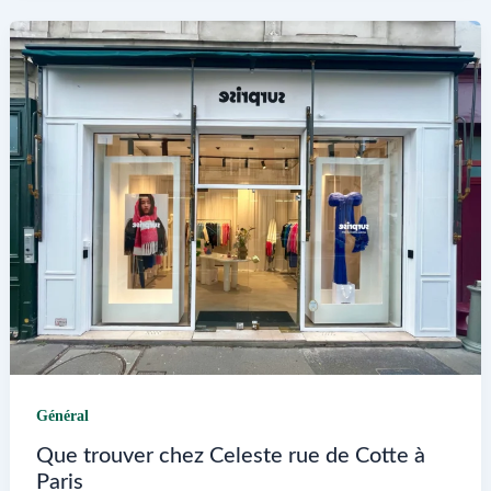
Mr
Bricolage
à
St
Yrieix
la
Perche
Général
Que trouver chez Celeste rue de Cotte à
Paris