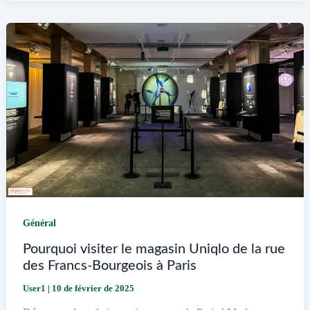
Éditions
Les
Trois
Colonnes
Découvrez
les
retours
!
Général
Pourquoi visiter le magasin Uniqlo de la rue
des Francs-Bourgeois à Paris
User1
|
10 de février de 2025