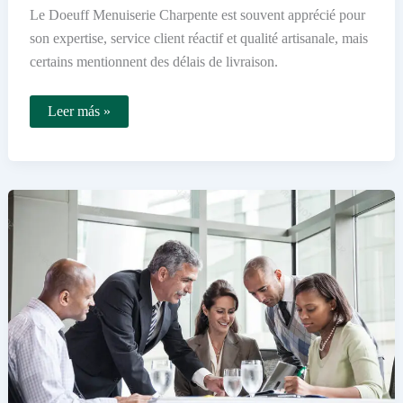
Le Doeuff Menuiserie Charpente est souvent apprécié pour
son expertise, service client réactif et qualité artisanale, mais
certains mentionnent des délais de livraison.
Quels
Leer más »
sont
les
avis
sur
Le
Doeuff
Menuiserie
Charpente