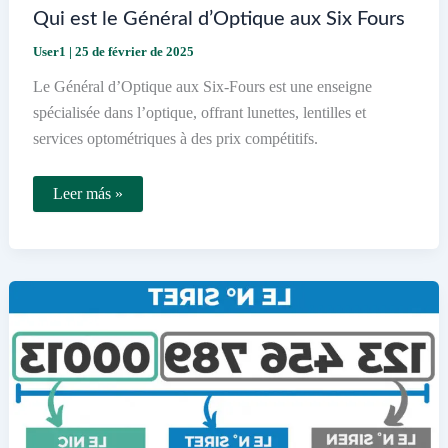
Qui est le Général d’Optique aux Six Fours
User1
|
25 de février de 2025
Le Général d’Optique aux Six-Fours est une enseigne
spécialisée dans l’optique, offrant lunettes, lentilles et
services optométriques à des prix compétitifs.
Qui
Leer más »
est
le
Général
d’Optique
aux
Six
Fours