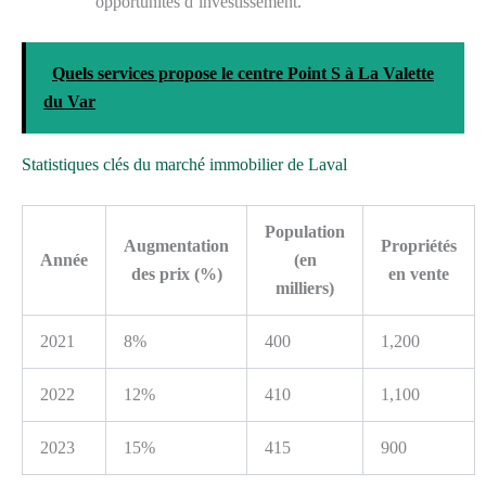
opportunités d’investissement.
Quels services propose le centre Point S à La Valette
du Var
Statistiques clés du marché immobilier de Laval
Population
Augmentation
Propriétés
Année
(en
des prix (%)
en vente
milliers)
2021
8%
400
1,200
2022
12%
410
1,100
2023
15%
415
900