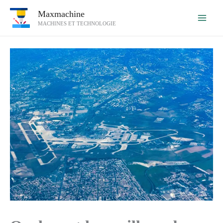
Aller
Maxmachine
au
MACHINES ET TECHNOLOGIE
contenu