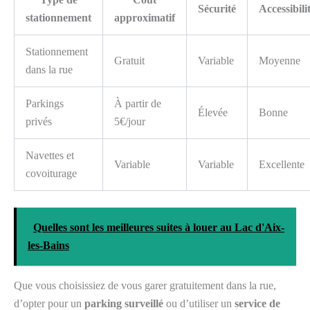
Sécurité
Accessibili
stationnement
approximatif
Stationnement
Gratuit
Variable
Moyenne
dans la rue
Parkings
À partir de
Élevée
Bonne
privés
5€/jour
Navettes et
Variable
Variable
Excellente
covoiturage
Quelles sont les meilleures suites à louer au Lac d'Aix-
les-Bains
Que vous choisissiez de vous garer gratuitement dans la rue,
d’opter pour un
parking surveillé
ou d’utiliser un
service de