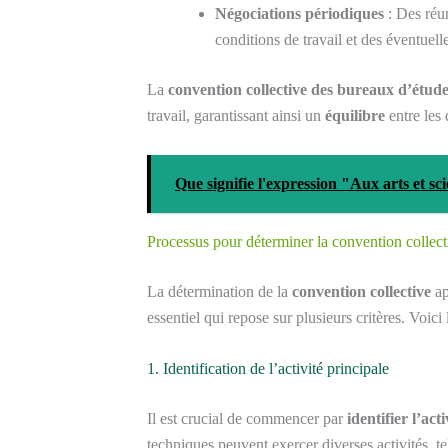
Négociations périodiques
: Des réun
conditions de travail et des éventuell
La
convention collective des bureaux d’étud
travail, garantissant ainsi un
équilibre
entre les 
Que signifie l'expression "Aux arts et sc
Processus pour déterminer la convention collec
La détermination de la
convention collective
ap
essentiel qui repose sur plusieurs critères. Voici 
1. Identification de l’activité principale
Il est crucial de commencer par
identifier l’act
techniques peuvent exercer diverses activités, te