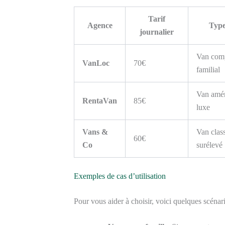
Tarif
Agence
Type
journalier
Van com
VanLoc
70€
familial
Van amé
RentaVan
85€
luxe
Vans &
Van clas
60€
Co
surélevé
Exemples de cas d’utilisation
Pour vous aider à choisir, voici quelques scénari