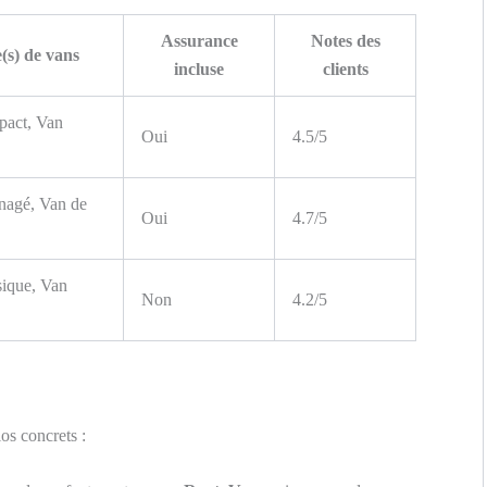
Assurance
Notes des
(s) de vans
incluse
clients
pact, Van
Oui
4.5/5
nagé, Van de
Oui
4.7/5
sique, Van
Non
4.2/5
os concrets :