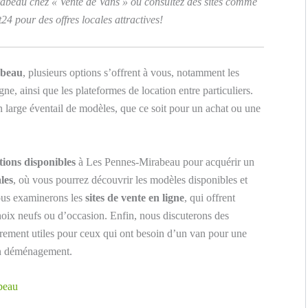
abeau chez « Vente de Vans » ou consultez des sites comme
 pour des offres locales attractives!
abeau
, plusieurs options s’offrent à vous, notamment les
gne, ainsi que les plateformes de location entre particuliers.
n large éventail de modèles, que ce soit pour un achat ou une
tions disponibles
à Les Pennes-Mirabeau pour acquérir un
les
, où vous pourrez découvrir les modèles disponibles et
nous examinerons les
sites de vente en ligne
, qui offrent
choix neufs ou d’occasion. Enfin, nous discuterons des
ièrement utiles pour ceux qui ont besoin d’un van pour une
un déménagement.
beau