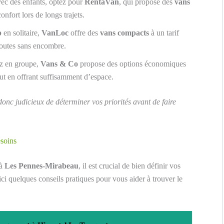
vec des enfants, optez pour
RentaVan
, qui propose des
vans
onfort lors de longs trajets.
p
en solitaire,
VanLoc
offre des
vans compacts
à un tarif
routes sans encombre.
ez en groupe,
Vans & Co
propose des options économiques
tout en offrant suffisamment d’espace.
onc judicieux de déterminer vos priorités avant de faire
esoins
à
Les Pennes-Mirabeau
, il est crucial de bien définir vos
ici quelques conseils pratiques pour vous aider à trouver le