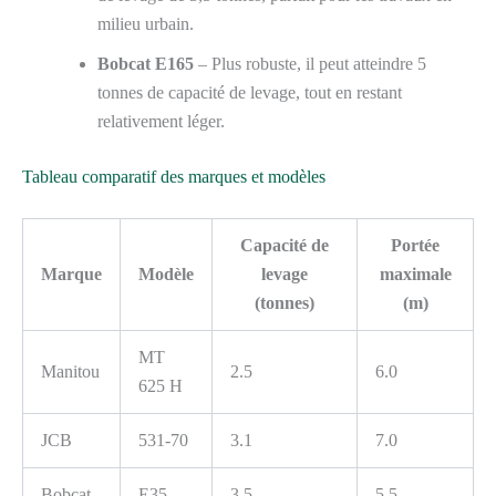
milieu urbain.
Bobcat E165
– Plus robuste, il peut atteindre 5
tonnes de capacité de levage, tout en restant
relativement léger.
Tableau comparatif des marques et modèles
Capacité de
Portée
Marque
Modèle
levage
maximale
(tonnes)
(m)
MT
Manitou
2.5
6.0
625 H
JCB
531-70
3.1
7.0
Bobcat
E35
3.5
5.5