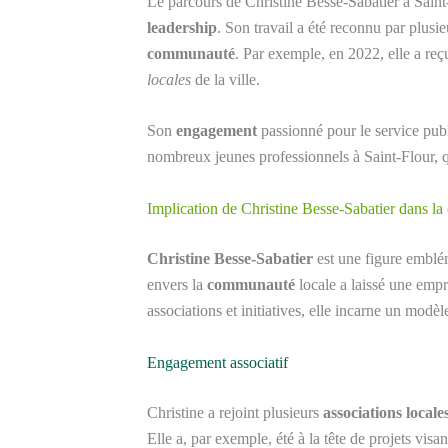
Le parcours de Christine Besse-Sabatier à Saint
leadership
. Son travail a été reconnu par plusieu
communauté
. Par exemple, en 2022, elle a reç
locales
de la ville.
Son
engagement
passionné pour le service publ
nombreux jeunes professionnels à Saint-Flour, q
Implication de Christine Besse-Sabatier dans l
Christine Besse-Sabatier
est une figure emblém
envers la
communauté
locale a laissé une empr
associations et initiatives, elle incarne un modè
Engagement associatif
Christine a rejoint plusieurs
associations locale
Elle a, par exemple, été à la tête de projets vis