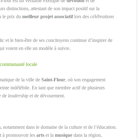
-Flour est un véritable exemple de
dévotion
et de
rs distinctions, attestant de son impact positif sur la
u le prix du
meilleur projet associatif
lors des
célébrations
ic et le bien-être de ses concitoyens continue d’inspirer de
ui voient en elle un modèle à suivre.
a communauté locale
atique de la ville de
Saint-Flour
, où son engagement
einte indélébile. En tant que membre actif de plusieurs
le de
leadership
et de dévouement.
s
, notamment dans le domaine de la culture et de l’éducation.
ant à promouvoir les
arts
et la
musique
dans la région,