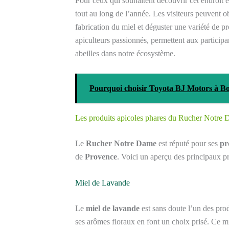
Pour ceux qui souhaitent découvrir cet endroit 
tout au long de l’année. Les visiteurs peuvent ob
fabrication du miel et déguster une variété de pr
apiculteurs passionnés, permettent aux participa
abeilles dans notre écosystème.
Pourquoi choisir Toyota BJ Motors à Bou
Les produits apicoles phares du Rucher Notre
Le
Rucher Notre Dame
est réputé pour ses
pr
de
Provence
. Voici un aperçu des principaux pr
Miel de Lavande
Le
miel de lavande
est sans doute l’un des pro
ses arômes floraux en font un choix prisé. Ce mie