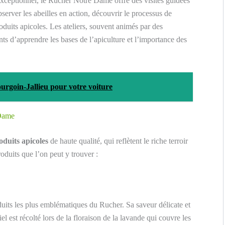
exceptionnel, le Rucher Notre Dame offre des visites guidées
server les abeilles en action, découvrir le processus de
oduits apicoles. Les ateliers, souvent animés par des
nts d’apprendre les bases de l’apiculture et l’importance des
rgoin-Jallieu pour votre voiture
 Dame
oduits apicoles
de haute qualité, qui reflètent le riche terroir
oduits que l’on peut y trouver :
duits les plus emblématiques du Rucher. Sa saveur délicate et
l est récolté lors de la floraison de la lavande qui couvre les