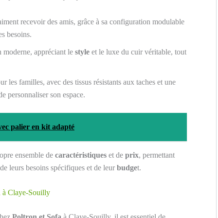
aiment recevoir des amis, grâce à sa configuration modulable
es besoins.
n moderne, appréciant le
style
et le luxe du cuir véritable, tout
 les familles, avec des tissus résistants aux taches et une
 de personnaliser son espace.
ec palier en kit adapté
ropre ensemble de
caractéristiques
et de
prix
, permettant
 de leurs besoins spécifiques et de leur
budge
t.
a à Claye-Souilly
hez
Poltron et Sofa
à Claye-Souilly, il est essentiel de