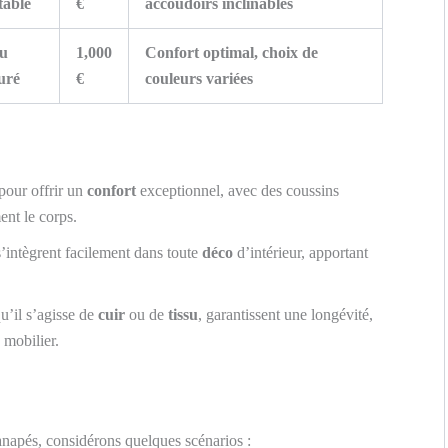
table
€
accoudoirs inclinables
su
1,000
Confort optimal, choix de
uré
€
couleurs variées
our offrir un
confort
exceptionnel, avec des coussins
ent le corps.
intègrent facilement dans toute
déco
d’intérieur, apportant
u’il s’agisse de
cuir
ou de
tissu
, garantissent une longévité,
 mobilier.
canapés, considérons quelques scénarios :