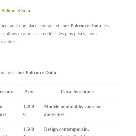
 Poltron et Sofa
occupent une place centrale, et chez
Poltron et Sofa
, les
s allons explorer les modèles les plus prisés, leurs
es autres.
opulaires chez
Poltron et Sofa
:
ériaux
Prix
Caractéristiques
su
1,200
Modèle modulable, coussins
urs
€
amovibles
r
1,500
Design contemporain,