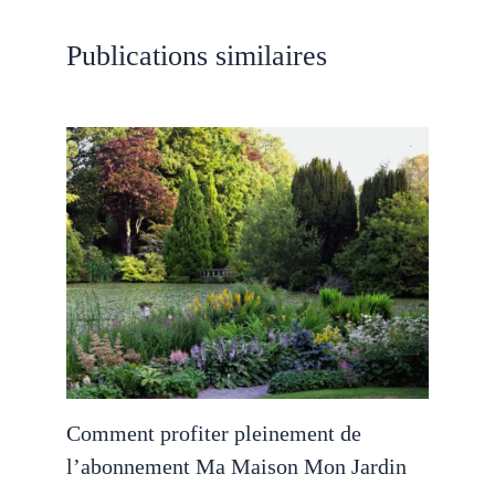
Publications similaires
Comment profiter pleinement de
l’abonnement Ma Maison Mon Jardin