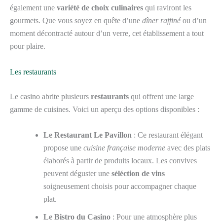
également une
variété de choix culinaires
qui raviront les
gourmets. Que vous soyez en quête d’une
dîner raffiné
ou d’un
moment décontracté autour d’un verre, cet établissement a tout
pour plaire.
Les restaurants
Le casino abrite plusieurs
restaurants
qui offrent une large
gamme de cuisines. Voici un aperçu des options disponibles :
Le Restaurant Le Pavillon
: Ce restaurant élégant
propose une
cuisine française moderne
avec des plats
élaborés à partir de produits locaux. Les convives
peuvent déguster une
séléction de vins
soigneusement choisis pour accompagner chaque
plat.
Le Bistro du Casino
: Pour une atmosphère plus