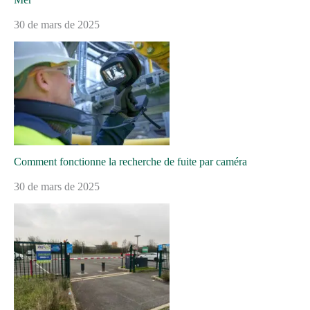
30 de mars de 2025
Comment fonctionne la recherche de fuite par caméra
30 de mars de 2025