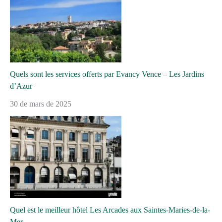
Quels sont les services offerts par Evancy Vence – Les Jardins
d’Azur
30 de mars de 2025
Quel est le meilleur hôtel Les Arcades aux Saintes-Maries-de-la-
Mer