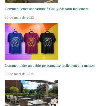
Comment louer une voiture à Chilly-Mazarin facilement
30 de mars de 2025
Comment faire un t-shirt personnalisé facilement à la maison
30 de mars de 2025