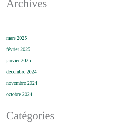
Archives
mars 2025
février 2025
janvier 2025
décembre 2024
novembre 2024
octobre 2024
Catégories