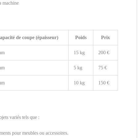
la machine
apacité de coupe (épaisseur)
Poids
Prix
mm
15 kg
200 €
mm
5 kg
75 €
mm
10 kg
150 €
jets variés tels que :
ements pour meubles ou accessoires.