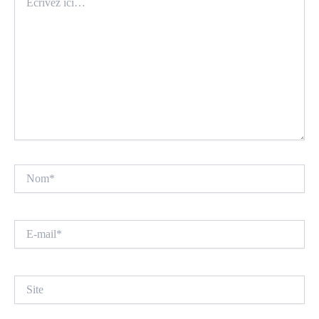
ici…
Nom*
E-
mail*
Site