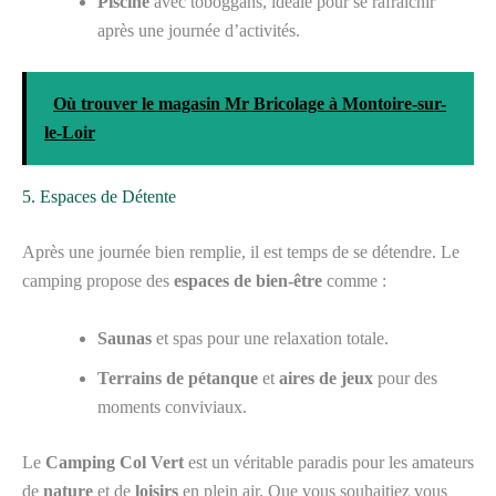
Piscine
avec toboggans, idéale pour se rafraîchir
après une journée d’activités.
Où trouver le magasin Mr Bricolage à Montoire-sur-
le-Loir
5. Espaces de Détente
Après une journée bien remplie, il est temps de se détendre. Le
camping propose des
espaces de bien-être
comme :
Saunas
et spas pour une relaxation totale.
Terrains de pétanque
et
aires de jeux
pour des
moments conviviaux.
Le
Camping Col Vert
est un véritable paradis pour les amateurs
de
nature
et de
loisirs
en plein air. Que vous souhaitiez vous