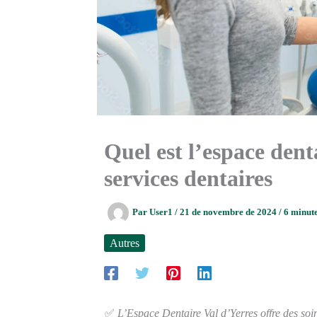
Quel est l’espace denta
services dentaires
Par
User1
/
21 de novembre de 2024
/
6 minute
Autres
✅
L’Espace Dentaire Val d’Yerres offre des soi