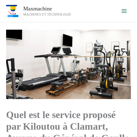
Aller
Maxmachine
au
MACHINES ET TECHNOLOGIE
contenu
Quel est le service proposé
par Kiloutou à Clamart,