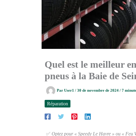
Quel est le meilleur e
pneus à la Baie de Se
Par
User1
/
30 de novembre de 2024
/
7 minute
Réparation
✅
Optez pour « Speedy Le Havre » ou « Feu Ver