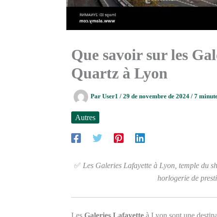
Que savoir sur les Gal
Quartz à Lyon
Par
User1
/
29 de novembre de 2024
/
7 minute
Autres
✅
Les Galeries Lafayette à Lyon, temple du sh
horlogerie de presti
Les
Galeries Lafayette
à Lyon sont une destina