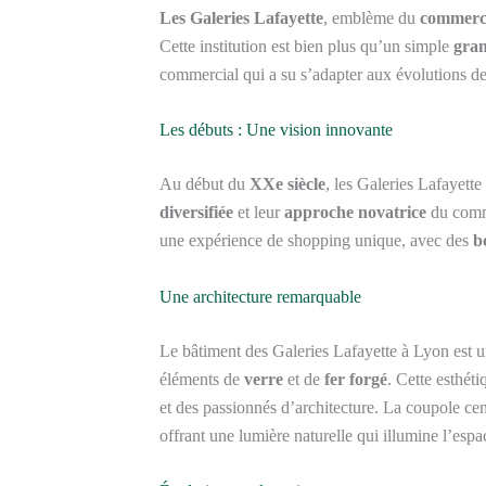
Les Galeries Lafayette
, emblème du
commerc
Cette institution est bien plus qu’un simple
gra
commercial qui a su s’adapter aux évolutions d
Les débuts : Une vision innovante
Au début du
XXe siècle
, les Galeries Lafayette
diversifiée
et leur
approche novatrice
du comm
une expérience de shopping unique, avec des
b
Une architecture remarquable
Le bâtiment des Galeries Lafayette à Lyon est
éléments de
verre
et de
fer forgé
. Cette esthéti
et des passionnés d’architecture. La coupole ce
offrant une lumière naturelle qui illumine l’espa