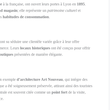
e
à la française, ont ouvert leurs portes à Lyon en
1895
.
nd magasin
; elle représente un
patrimoine culturel
et
es
habitudes de consommation
.
 ont su séduire une clientèle variée grâce à leur offre
erce. Leurs
locaux historiques
ont été conçus pour offrir
outiques
présentées de manière élégante.
 un exemple
d’architecture Art Nouveau
, qui intègre des
que a été soigneusement préservée, attirant ainsi des touristes
ntrale est souvent citée comme un
point fort
de la visite,
ce.