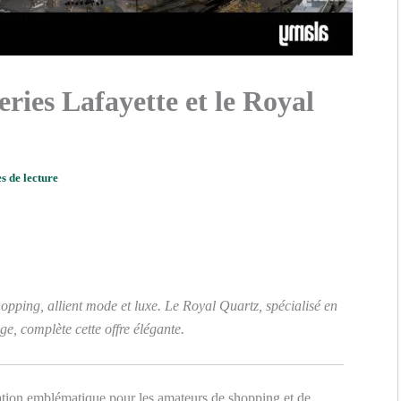
eries Lafayette et le Royal
s de lecture
opping, allient mode et luxe. Le Royal Quartz, spécialisé en
ge, complète cette offre élégante.
tion emblématique pour les amateurs de shopping et de