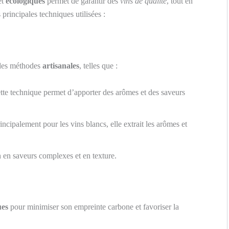
et
écologiques
permet de garantir des
vins de qualité
, tout en
principales techniques utilisées :
 des méthodes
artisanales
, telles que :
tte technique permet d’apporter des arômes et des saveurs
rincipalement pour les vins blancs, elle extrait les arômes et
in en saveurs complexes et en texture.
ues
pour minimiser son empreinte carbone et favoriser la