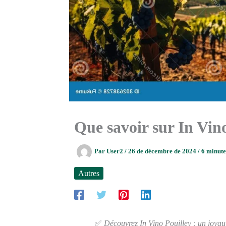
Que savoir sur In Vino
Par
User2
/
26 de décembre de 2024
/
6 minute
Autres
✅
Découvrez In Vino Pouilley : un joyau v