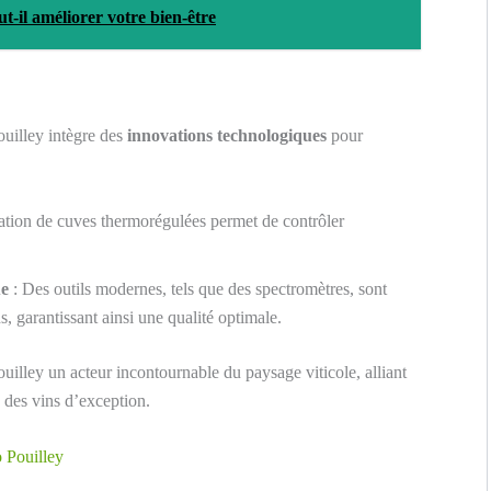
il améliorer votre bien-être
ouilley intègre des
innovations technologiques
pour
sation de cuves thermorégulées permet de contrôler
ue
: Des outils modernes, tels que des spectromètres, sont
ns, garantissant ainsi une qualité optimale.
uilley un acteur incontournable du paysage viticole, alliant
 des vins d’exception.
 Pouilley