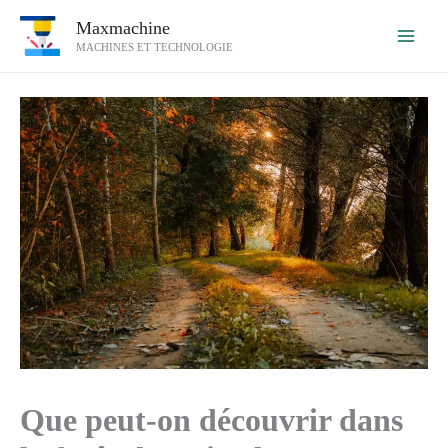
Aller
Maxmachine
au
MACHINES ET TECHNOLOGIE
contenu
Que peut-on découvrir dans