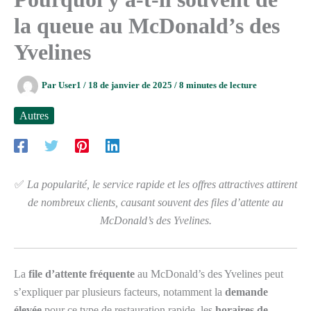
la queue au McDonald’s des
Yvelines
Par
User1
/
18 de janvier de 2025
/
8 minutes de lecture
Autres
✅
La popularité, le service rapide et les offres attractives attirent
de nombreux clients, causant souvent des files d’attente au
McDonald’s des Yvelines.
La
file d’attente fréquente
au McDonald’s des Yvelines peut
s’expliquer par plusieurs facteurs, notamment la
demande
élevée
pour ce type de restauration rapide, les
horaires de