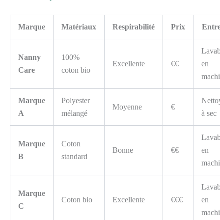
Marque
Matériaux
Respirabilité
Prix
Entre
Lavab
Nanny
100%
Excellente
€€
en
Care
coton bio
machi
Marque
Polyester
Netto
Moyenne
€
A
mélangé
à sec
Lavab
Marque
Coton
Bonne
€€
en
B
standard
machi
Lavab
Marque
Coton bio
Excellente
€€€
en
C
machi