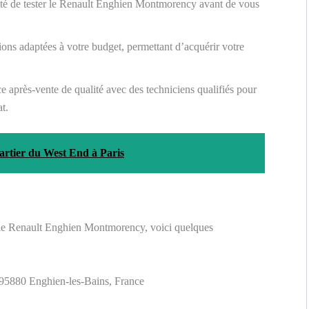
lité de tester le Renault Enghien Montmorency avant de vous
ions adaptées à votre budget, permettant d’acquérir votre
e après-vente de qualité avec des techniciens qualifiés pour
at.
quartier du West End à Paris
 le Renault Enghien Montmorency, voici quelques
95880 Enghien-les-Bains, France