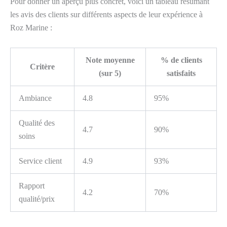
Pour donner un aperçu plus concret, voici un tableau résumant
les avis des clients sur différents aspects de leur expérience à
Roz Marine :
Note moyenne
% de clients
Critère
(sur 5)
satisfaits
Ambiance
4.8
95%
Qualité des
4.7
90%
soins
Service client
4.9
93%
Rapport
4.2
70%
qualité/prix