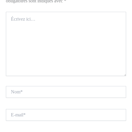
obligatoires sont indiqués avec
*
Écrivez
ici…
Nom*
E-
mail*