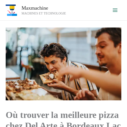
Aller
Maxmachine
au
MACHINES ET TECHNOLOGIE
contenu
Où trouver la meilleure pizza
chez Del Arte à Bordeaux Lac