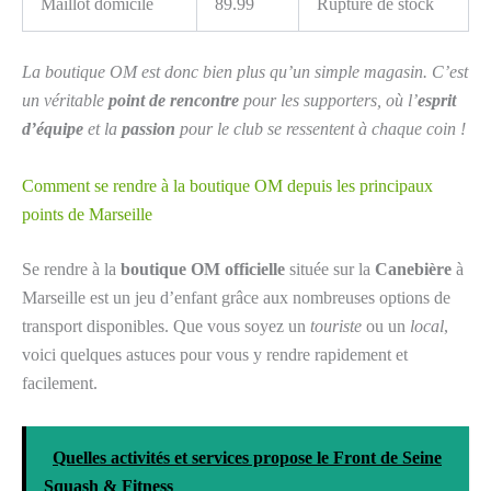
Maillot domicile
89.99
Rupture de stock
La boutique OM est donc bien plus qu’un simple magasin. C’est
un véritable
point de rencontre
pour les supporters, où l’
esprit
d’équipe
et la
passion
pour le club se ressentent à chaque coin !
Comment se rendre à la boutique OM depuis les principaux
points de Marseille
Se rendre à la
boutique OM officielle
située sur la
Canebière
à
Marseille est un jeu d’enfant grâce aux nombreuses options de
transport disponibles. Que vous soyez un
touriste
ou un
local
,
voici quelques astuces pour vous y rendre rapidement et
facilement.
Quelles activités et services propose le Front de Seine
Squash & Fitness