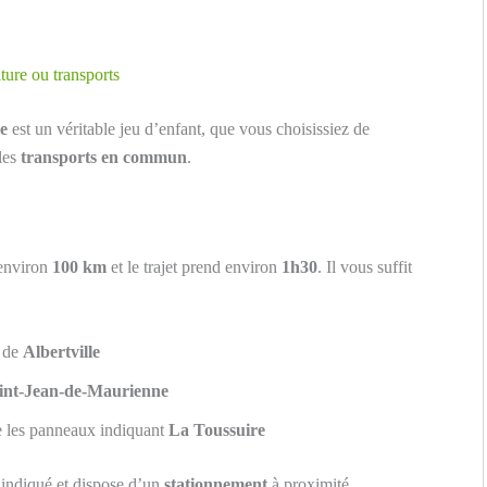
ure ou transports
e
est un véritable jeu d’enfant, que vous choisissiez de
les
transports en commun
.
’environ
100 km
et le trajet prend environ
1h30
. Il vous suffit
n de
Albertville
int-Jean-de-Maurienne
re les panneaux indiquant
La Toussuire
n indiqué et dispose d’un
stationnement
à proximité.