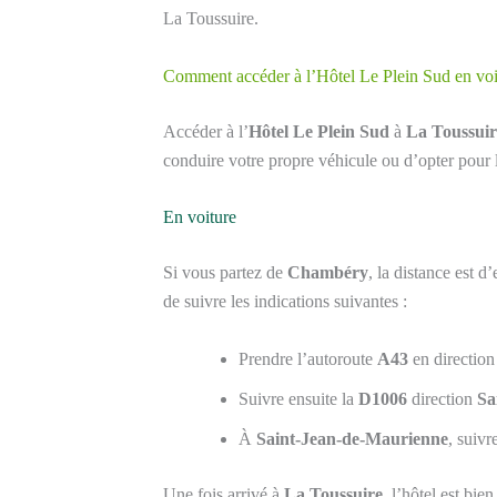
La Toussuire.
Comment accéder à l’Hôtel Le Plein Sud en voit
Accéder à l’
Hôtel Le Plein Sud
à
La Toussuir
conduire votre propre véhicule ou d’opter pour 
En voiture
Si vous partez de
Chambéry
, la distance est d
de suivre les indications suivantes :
Prendre l’autoroute
A43
en directio
Suivre ensuite la
D1006
direction
Sa
À
Saint-Jean-de-Maurienne
, suiv
Une fois arrivé à
La Toussuire
, l’hôtel est bie