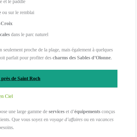
 et le paddle
e
ou sur le remblai
-Croix
ocales
dans le parc naturel
on seulement proche de la plage, mais également à quelques
roit parfait pour profiter des
charms des Sables d’Olonne
.
 près de Saint Roch
en Ciel
ose une large gamme de
services
et d’
équipements
conçus
 clients. Que vous soyez en
voyage d’affaires
ou en
vacances
besoins.