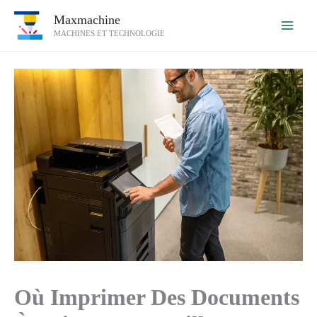
Aller
Maxmachine
au
MACHINES ET TECHNOLOGIE
contenu
Où Imprimer Des Documents