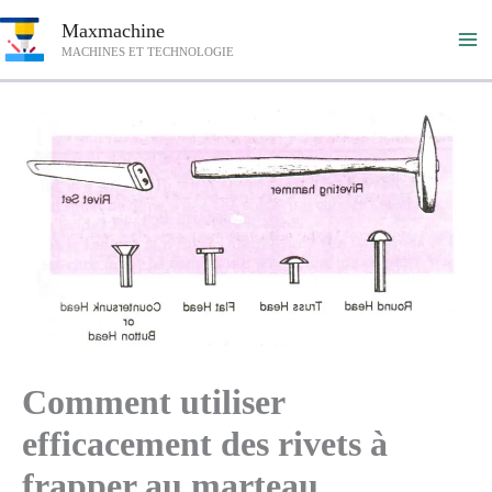
Aller
Maxmachine
au
MACHINES ET TECHNOLOGIE
contenu
Comment utiliser
efficacement des rivets à
frapper au marteau