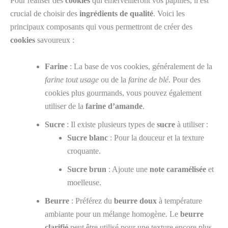
Pour réaliser des
cookies
qui émerveilleront vos papilles, il est
crucial de choisir des
ingrédients de qualité
. Voici les
principaux composants qui vous permettront de créer des
cookies
savoureux :
Farine
: La base de vos cookies, généralement de la
farine tout usage
ou de la
farine de blé
. Pour des
cookies plus gourmands, vous pouvez également
utiliser de la
farine d’amande
.
Sucre
: Il existe plusieurs types de
sucre
à utiliser :
Sucre blanc
: Pour la douceur et la texture
croquante.
Sucre brun
: Ajoute une
note caramélisée
et
moelleuse.
Beurre
: Préférez du
beurre doux
à température
ambiante pour un mélange homogène. Le
beurre
clarifié
peut être utilisé pour une texture encore plus