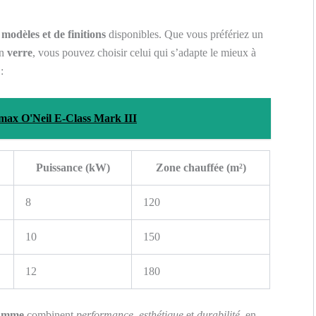
e
modèles et de finitions
disponibles. Que vous préfériez un
en
verre
, vous pouvez choisir celui qui s’adapte le mieux à
:
max O'Neil E-Class Mark III
Puissance (kW)
Zone chauffée (m²)
8
120
10
150
12
180
lamme
combinent
performance
,
esthétique
et
durabilité
, en