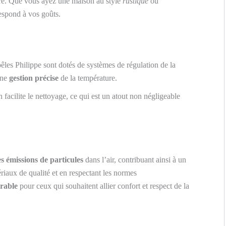
ure. Que vous ayez une maison au style
rustique
ou
espond à vos goûts.
oêles Philippe sont dotés de systèmes de régulation de la
 une
gestion précise
de la température.
 facilite le nettoyage, ce qui est un atout non négligeable
es émissions de particules
dans l’air, contribuant ainsi à un
ériaux de qualité et en respectant les normes
rable
pour ceux qui souhaitent allier confort et respect de la